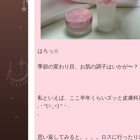
はろっ☆
季節の変わり目、お肌の調子はいかが〜？
私といえば、ここ半年くらいズッと皮膚科
.・°(>_<) °・.
.
思い返してみると。。。。ロスに行ったり